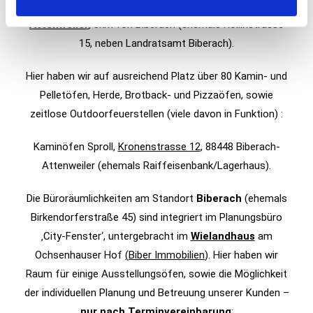
Unser
Ofenstudio
ist 2018 umgezogen…nach
l
Attenweiler
, 8km von Biberach (ehemals Rollinstrasse
15, neben Landratsamt Biberach).
Hier haben wir auf ausreichend Platz über 80 Kamin- und
Pelletöfen, Herde, Brotback- und Pizzaöfen, sowie
zeitlose Outdoorfeuerstellen (viele davon in Funktion) :
Kaminöfen Sproll,
Kronenstrasse 12
, 88448 Biberach-
Attenweiler
(ehemals Raiffeisenbank/Lagerhaus)
.
Die Büroräumlichkeiten am Standort
Biberach
(ehemals
Birkendorferstraße 45) sind integriert im Planungsbüro
‚City-Fenster‘, untergebracht im
Wielandhaus
am
Ochsenhauser Hof
(
Biber Immobilien
). Hier haben wir
Raum für einige Ausstellungsöfen, sowie die Möglichkeit
der individuellen Planung und Betreuung unserer Kunden –
nur nach Terminvereinbarung
: