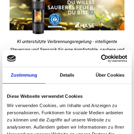
KI unterstützte Verbrennungsregelung - intelligente
Steuerung und Sensorik für eine komfortable, saubere und
effiziente Holzverbrennung
Zustimmung
Details
Über Cookies
Diese Webseite verwendet Cookies
Wir verwenden Cookies, um Inhalte und Anzeigen zu
Unser Kerngebiet was Lieferung und die Montage von
personalisieren, Funktionen für soziale Medien anbieten
’sanfter Wärme mit Kamine und Öfen‘ betrifft, liegt im
zu können und die Zugriffe auf unsere Website zu
Radius Bad Saulgau, Riedlingen und Ehingen(Donau) über
analysieren. Außerdem geben wir Informationen zu Ihrer
Erbach, Ulm, Laupheim nach Ochsenhausen, Bad Wurzach,