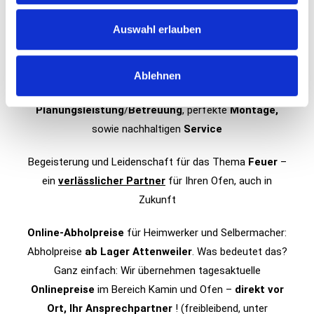
höchster
Qualität
und modernster
Technik
u
s
Auswahl erlauben
Eine
große Auswahl
an verschiedenen Kaminofen-
w
Modellen von ausgesuchten
Herstellern
a
Ablehnen
h
Seit über 45 Jahren
fachliche
Beratung
, individuelle
l
Planungsleistung
/
Betreuung
, perfekte
Montage,
sowie nachhaltigen
Service
Begeisterung und Leidenschaft für das Thema
Feuer
–
ein
verlässlicher Partner
für Ihren Ofen, auch in
Zukunft
Online-Abholpreise
für Heimwerker und Selbermacher:
Abholpreise
ab Lager Attenweiler
. Was bedeutet das?
Ganz einfach: Wir übernehmen tagesaktuelle
Onlinepreise
im Bereich Kamin und Ofen –
direkt vor
Ort, Ihr Ansprechpartner
! (freibleibend, unter